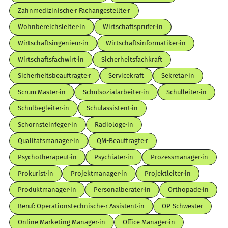
Zahnmedizinische·r Fachangestellte·r
Wohnbereichsleiter·in
Wirtschaftsprüfer·in
Wirtschaftsingenieur·in
Wirtschaftsinformatiker·in
Wirtschaftsfachwirt·in
Sicherheitsfachkraft
Sicherheitsbeauftragte·r
Servicekraft
Sekretär·in
Scrum Master·in
Schulsozialarbeiter·in
Schulleiter·in
Schulbegleiter·in
Schulassistent·in
Schornsteinfeger·in
Radiologe·in
Qualitätsmanager·in
QM-Beauftragte·r
Psychotherapeut·in
Psychiater·in
Prozessmanager·in
Prokurist·in
Projektmanager·in
Projektleiter·in
Produktmanager·in
Personalberater·in
Orthopäde·in
Beruf: Operationstechnische·r Assistent·in
OP-Schwester
Online Marketing Manager·in
Office Manager·in