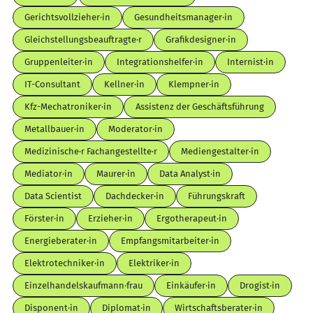
Gerichtsvollzieher·in
Gesundheitsmanager·in
Gleichstellungsbeauftragte·r
Grafikdesigner·in
Gruppenleiter·in
Integrationshelfer·in
Internist·in
IT-Consultant
Kellner·in
Klempner·in
Kfz-Mechatroniker·in
Assistenz der Geschäftsführung
Metallbauer·in
Moderator·in
Medizinische·r Fachangestellte·r
Mediengestalter·in
Mediator·in
Maurer·in
Data Analyst·in
Data Scientist
Dachdecker·in
Führungskraft
Förster·in
Erzieher·in
Ergotherapeut·in
Energieberater·in
Empfangsmitarbeiter·in
Elektrotechniker·in
Elektriker·in
Einzelhandelskaufmann·frau
Einkäufer·in
Drogist·in
Disponent·in
Diplomat·in
Wirtschaftsberater·in