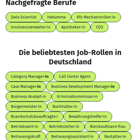
Nachgefragte Berufe
Data Scientist
Hebamme
Kfz-Mechatroniker·in
Insolvenzverwalter·in
Apotheker·in
CEO
Die beliebtesten Job-Rollen in
Deutschland
Category Manager
·in
Call Center Agent
Case Manager
·in
Business Development Manager
·in
Business Analyst·in
Kriminalkommissar·in
Bürgermeister·in
Buchhalter·in
Brandschutzbeauftragte·r
Bewährungshelfer·in
Betriebswirt·in
Betriebsleiter·in
Bürokaufmann·frau
Betreuungskraft
Betreuungsassistent·in
Bestatter·in