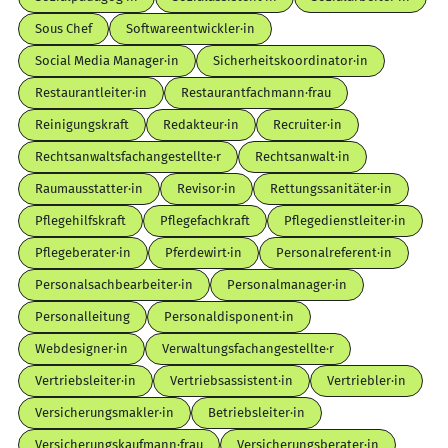
Sous Chef
Softwareentwickler·in
Social Media Manager·in
Sicherheitskoordinator·in
Restaurantleiter·in
Restaurantfachmann·frau
Reinigungskraft
Redakteur·in
Recruiter·in
Rechtsanwaltsfachangestellte·r
Rechtsanwalt·in
Raumausstatter·in
Revisor·in
Rettungssanitäter·in
Pflegehilfskraft
Pflegefachkraft
Pflegedienstleiter·in
Pflegeberater·in
Pferdewirt·in
Personalreferent·in
Personalsachbearbeiter·in
Personalmanager·in
Personalleitung
Personaldisponent·in
Webdesigner·in
Verwaltungsfachangestellte·r
Vertriebsleiter·in
Vertriebsassistent·in
Vertriebler·in
Versicherungsmakler·in
Betriebsleiter·in
Versicherungskaufmann·frau
Versicherungsberater·in