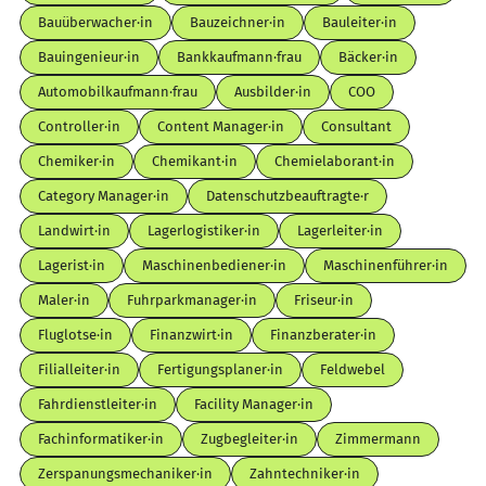
Bauüberwacher·in
Bauzeichner·in
Bauleiter·in
Bauingenieur·in
Bankkaufmann·frau
Bäcker·in
Automobilkaufmann·frau
Ausbilder·in
COO
Controller·in
Content Manager·in
Consultant
Chemiker·in
Chemikant·in
Chemielaborant·in
Category Manager·in
Datenschutzbeauftragte·r
Landwirt·in
Lagerlogistiker·in
Lagerleiter·in
Lagerist·in
Maschinenbediener·in
Maschinenführer·in
Maler·in
Fuhrparkmanager·in
Friseur·in
Fluglotse·in
Finanzwirt·in
Finanzberater·in
Filialleiter·in
Fertigungsplaner·in
Feldwebel
Fahrdienstleiter·in
Facility Manager·in
Fachinformatiker·in
Zugbegleiter·in
Zimmermann
Zerspanungsmechaniker·in
Zahntechniker·in