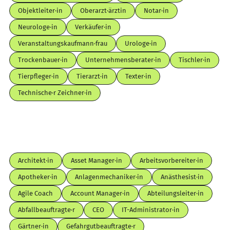
Objektleiter·in
Oberarzt·ärztin
Notar·in
Neurologe·in
Verkäufer·in
Veranstaltungskaufmann·frau
Urologe·in
Trockenbauer·in
Unternehmensberater·in
Tischler·in
Tierpfleger·in
Tierarzt·in
Texter·in
Technische·r Zeichner·in
Architekt·in
Asset Manager·in
Arbeitsvorbereiter·in
Apotheker·in
Anlagenmechaniker·in
Anästhesist·in
Agile Coach
Account Manager·in
Abteilungsleiter·in
Abfallbeauftragte·r
CEO
IT-Administrator·in
Gärtner·in
Gefahrgutbeauftragte·r