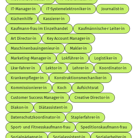
IT-Manager·in
IT-Systemelektroniker·in
Journalist·in
Küchenhilfe
Kassierer·in
Kaufmann·frau im Einzelhandel
Kaufmännische·r Leiter·in
Art Director·in
Key Account Manager·in
Maschinenbauingenieur·in
Makler·in
Marketing-Manager·in
Lokführer·in
Logistiker·in
Lkw-Fahrer·in
Lektor·in
Lehrer·in
Koordinator·in
Krankenpfleger·in
Konstruktionsmechaniker·in
Kommissionierer·in
Koch
Aufsichtsrat
Customer Success Manager·in
Creative Director·in
Diakon·in
Diätassistent·in
Datenschutzkoordinator·in
Staplerfahrer·in
Sport- und Fitnesskaufmann·frau
Speditionskaufmann·frau
Sozialpädagog·in
Sozialassistent·in
Sozialarbeiter·in