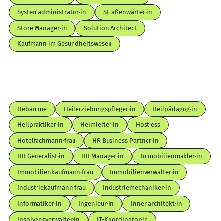
Systemadministrator·in
Straßenwärter·in
Store Manager·in
Solution Architect
Kaufmann im Gesundheitswesen
Hebamme
Heilerziehungspfleger·in
Heilpädagog·in
Heilpraktiker·in
Heimleiter·in
Host·ess
Hotelfachmann·frau
HR Business Partner·in
HR Generalist·in
HR Manager·in
Immobilienmakler·in
Immobilienkaufmann·frau
Immobilienverwalter·in
Industriekaufmann·frau
Industriemechaniker·in
Informatiker·in
Ingenieur·in
Innenarchitekt·in
Insolvenzverwalter·in
IT-Koordinator·in