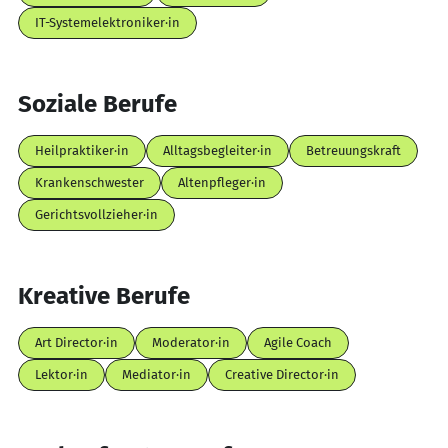
IT-Systemelektroniker·in
Soziale Berufe
Heilpraktiker·in
Alltagsbegleiter·in
Betreuungskraft
Krankenschwester
Altenpfleger·in
Gerichtsvollzieher·in
Kreative Berufe
Art Director·in
Moderator·in
Agile Coach
Lektor·in
Mediator·in
Creative Director·in