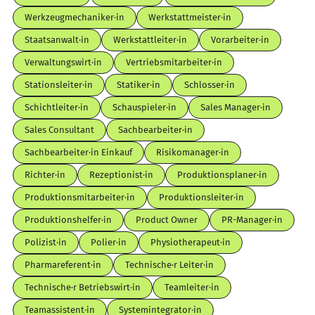
Werkzeugmechaniker·in
Werkstattmeister·in
Staatsanwalt·in
Werkstattleiter·in
Vorarbeiter·in
Verwaltungswirt·in
Vertriebsmitarbeiter·in
Stationsleiter·in
Statiker·in
Schlosser·in
Schichtleiter·in
Schauspieler·in
Sales Manager·in
Sales Consultant
Sachbearbeiter·in
Sachbearbeiter·in Einkauf
Risikomanager·in
Richter·in
Rezeptionist·in
Produktionsplaner·in
Produktionsmitarbeiter·in
Produktionsleiter·in
Produktionshelfer·in
Product Owner
PR-Manager·in
Polizist·in
Polier·in
Physiotherapeut·in
Pharmareferent·in
Technische·r Leiter·in
Technische·r Betriebswirt·in
Teamleiter·in
Teamassistent·in
Systemintegrator·in