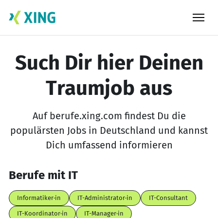
Skip
to
content
Such Dir hier Deinen
Traumjob aus
Auf berufe.xing.com findest Du die
populärsten Jobs in Deutschland und kannst
Dich umfassend informieren
Berufe mit IT
Informatiker·in
IT-Administrator·in
IT-Consultant
IT-Koordinator·in
IT-Manager·in