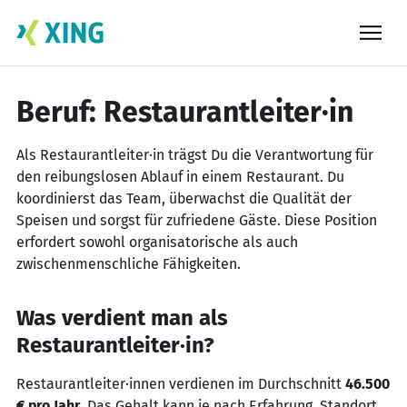
Skip
to
content
Beruf: Restaurantleiter·in
Als Restaurantleiter·in trägst Du die Verantwortung für
den reibungslosen Ablauf in einem Restaurant. Du
koordinierst das Team, überwachst die Qualität der
Speisen und sorgst für zufriedene Gäste. Diese Position
erfordert sowohl organisatorische als auch
zwischenmenschliche Fähigkeiten.
Was verdient man als
Restaurantleiter·in?
Restaurantleiter·innen verdienen im Durchschnitt
46.500
€ pro Jahr
. Das Gehalt kann je nach Erfahrung, Standort