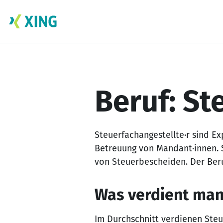
Skip
to
content
Beruf: St
Steuerfachangestellte·r sind E
Betreuung von Mandant·innen. 
von Steuerbescheiden. Der Ber
Was verdient man 
Im Durchschnitt verdienen Steu