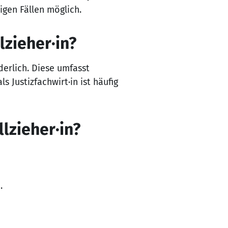
igen Fällen möglich.
zieher·in?
derlich. Diese umfasst
s Justizfachwirt·in ist häufig
lzieher·in?
.